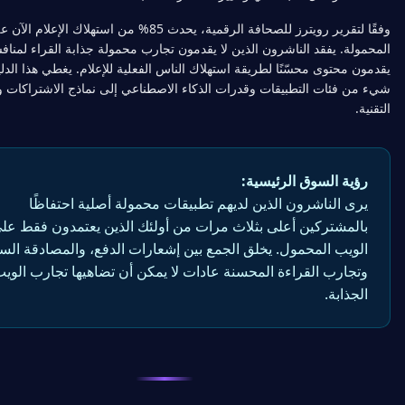
وفقًا لتقرير رويترز للصحافة الرقمية، يحدث 85% من استهلاك الإعلام الآن على الأجهزة
 يفقد الناشرون الذين لا يقدمون تجارب محمولة جذابة القراء لمنافسين
توى محسّنًا لطريقة استهلاك الناس الفعلية للإعلام. يغطي هذا الدليل كل
ات التطبيقات وقدرات الذكاء الاصطناعي إلى نماذج الاشتراكات والهندسة
 السوق الرئيسية:
الناشرون الذين لديهم تطبيقات محمولة أصلية احتفاظًا
شتركين أعلى بثلاث مرات من أولئك الذين يعتمدون فقط على
ب المحمول. يخلق الجمع بين إشعارات الدفع، والمصادقة السلسة،
رب القراءة المحسنة عادات لا يمكن أن تضاهيها تجارب الويب
بة.