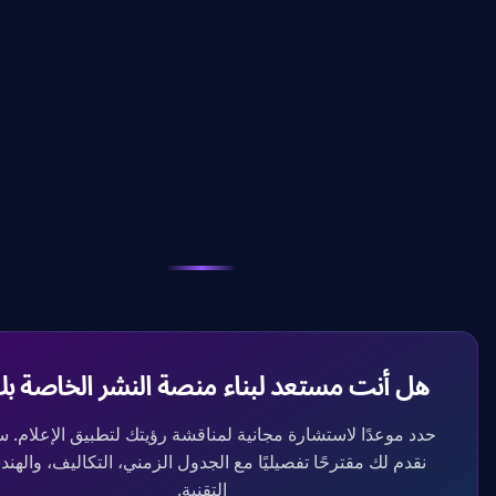
عارات فورية
ءة دون اتصال
الات صوتية
ر دفع للاشتراك
مل نظام إدارة المحتوى
ل أنت مستعد لبناء منصة النشر الخاصة بك؟
د موعدًا لاستشارة مجانية لمناقشة رؤيتك لتطبيق الإعلام. سوف
قدم لك مقترحًا تفصيليًا مع الجدول الزمني، التكاليف، والهندسة
التقنية.