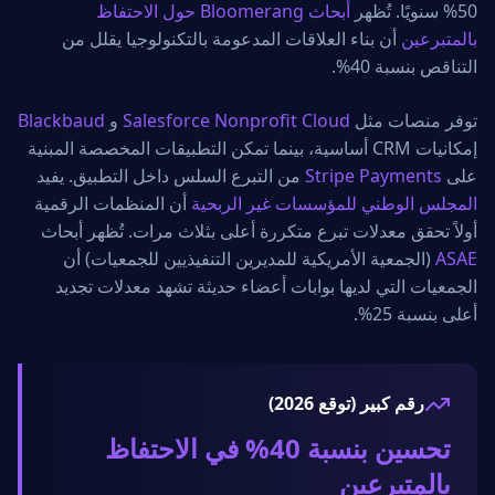
50% سنويًا. تُظهر
أبحاث Bloomerang حول الاحتفاظ
بالمتبرعين
أن بناء العلاقات المدعومة بالتكنولوجيا يقلل من
التناقص بنسبة 40%.
توفر منصات مثل
Salesforce Nonprofit Cloud
و
Blackbaud
إمكانيات CRM أساسية، بينما تمكن التطبيقات المخصصة المبنية
على
Stripe Payments
من التبرع السلس داخل التطبيق. يفيد
المجلس الوطني للمؤسسات غير الربحية
أن المنظمات الرقمية
أولاً تحقق معدلات تبرع متكررة أعلى بثلاث مرات. تُظهر أبحاث
ASAE
(الجمعية الأمريكية للمديرين التنفيذيين للجمعيات) أن
الجمعيات التي لديها بوابات أعضاء حديثة تشهد معدلات تجديد
أعلى بنسبة 25%.
رقم كبير (توقع 2026)
تحسين بنسبة 40% في الاحتفاظ
بالمتبرعين