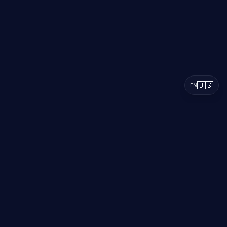
🇺🇸
EN
F