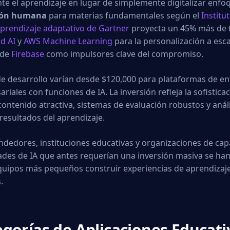
e el aprendizaje en lugar de simplemente digitalizar enfoq
ción humana
para materias fundamentales según el
Institu
aprendizaje adaptativo de Gartner
proyecta un 45% más de t
d AI
y
AWS Machine Learning
para la personalización a esc
 de
Firebase
como impulsores clave del compromiso.
de desarrollo varían desde $120,000 para plataformas de e
iales con funciones de IA. La inversión refleja la sofistic
contenido atractiva, sistemas de evaluación robustos y aná
resultados del aprendizaje.
dedores, instituciones educativas y organizaciones de cap
ades de IA que antes requerían una inversión masiva se han 
quipos más pequeños construir experiencias de aprendizaj
.
gorías de Aplicaciones Educati