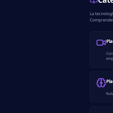
La tecnologí
Comprender 
Pl
Cur
emp
Pl
Ruta