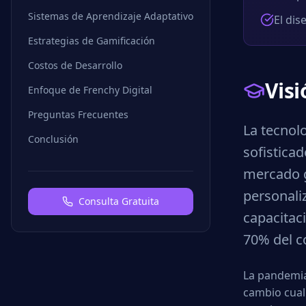
Sistemas de Aprendizaje Adaptativo
El dis
Estrategias de Gamificación
Costos de Desarrollo
Vis
Enfoque de Frenchy Digital
Preguntas Frecuentes
La tecnol
Conclusión
sofistica
mercado g
personaliz
Consulta Gratuita
capacitaci
70% del c
La pandemia 
cambio cual