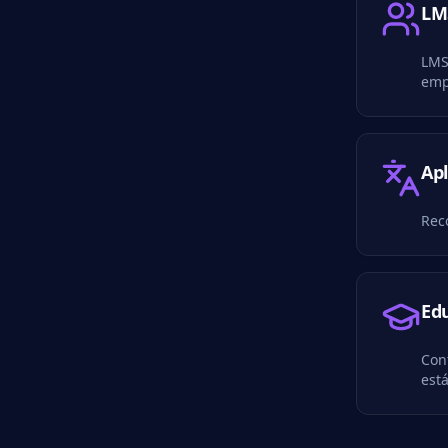
LM
LMS
emp
Apl
Rec
Ed
Con
est