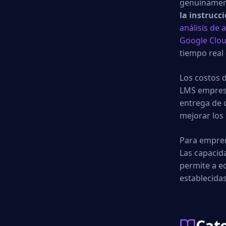
genuinament
la instruc
análisis de 
Google Clou
tiempo real
Los costos 
LMS empresar
entrega de 
mejorar los 
Para empren
Las capacid
permite a e
establecidas
Cate