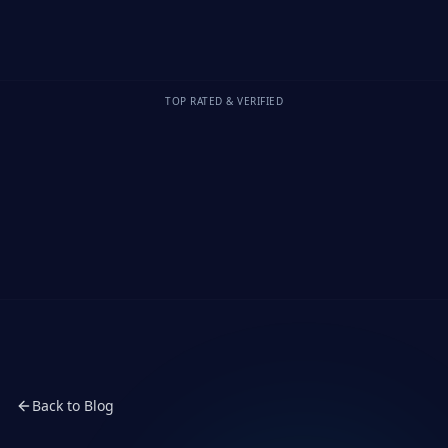
TOP RATED & VERIFIED
Back to Blog