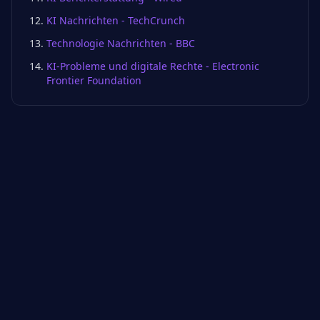
KI Nachrichten - TechCrunch
Technologie Nachrichten - BBC
KI-Probleme und digitale Rechte - Electronic
Frontier Foundation
Benötigen Sie compliance-
konforme App-Entwicklung?
Frenchy Digital entwickelt Apps von
Anfang an unter Berücksichtigung der