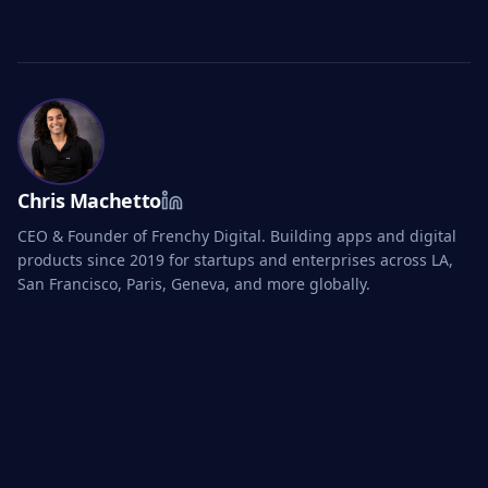
Chris Machetto
CEO & Founder of Frenchy Digital. Building apps and digital
products since 2019 for startups and enterprises across LA,
San Francisco, Paris, Geneva, and more globally.