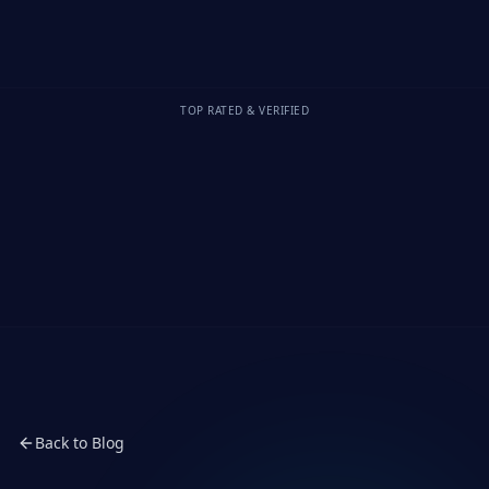
TOP RATED & VERIFIED
Back to Blog