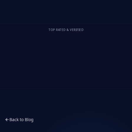
TOP RATED & VERIFIED
Back to Blog